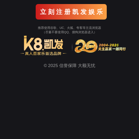
立 刻 注 册 凯 发 娱 乐
推荐使用谷歌、UC、火狐、夸客等主流浏览器
（尽量不要使用QQ、搜狗浏览器进入）
© 2025 信誉保障 大额无忧